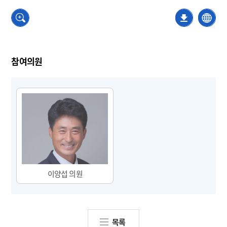
참여의원
이양섭
목록