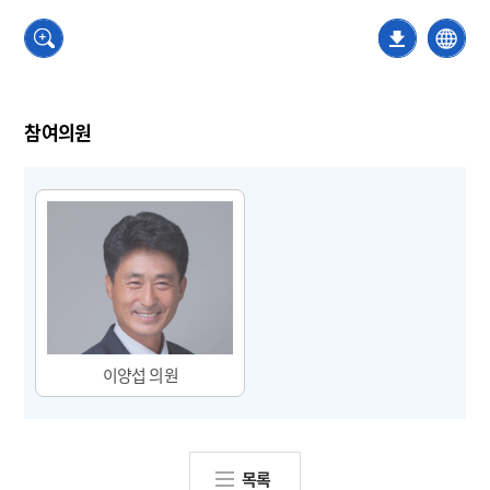
참여의원
이양섭
목록