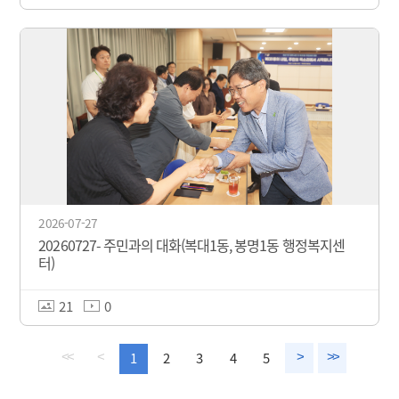
2026-07-27
20260727- 주민과의 대화(복대1동, 봉명1동 행정복지센
터)
21
0
1
2
3
4
5
<<
<
>
>>