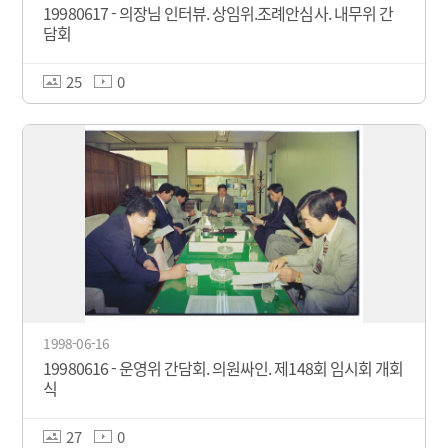
19980617 - 의장님 인터뷰. 상임위.조례안심사. 내무위 간
담회
25
0
1998-06-16
19980616 - 운영위 간담회. 의원싸인. 제148회 임시회 개회
식
27
0