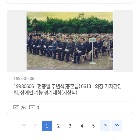
1998-06-06
19980606 - 현충일 추념식(충혼탑) 0613 - 의장 기자간담
회, 장애인 기능 경기대회(시상식)
26
0
1
2
3
4
5
<<
<
>
>>