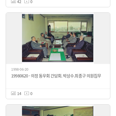
42
0
1998-06-20
19980620 - 의정 동우회 간담회. 박상수.최종구 의원집무
14
0