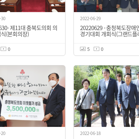
-30
2022-06-29
0630- 제11대 충북도의회 의
20220629 - 충청북도장
임식(본회의장)
경기대회 개회식(그랜드플
주호텔)
0
5
0
-20
2022-06-18