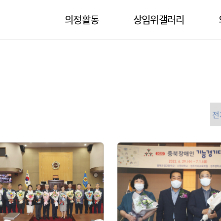
의정활동
상임위갤러리