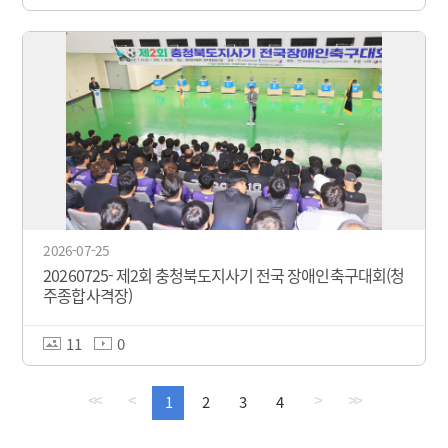
2026-07-25
20260725- 제2회 충청북도지사기 전국 장애인축구대회(청
주종합사격장)
11
0
1
2
3
4
<<
<
>
>>