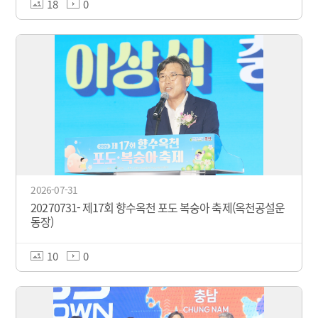
18
0
2026-07-31
20270731- 제17회 향수옥천 포도 복숭아 축제(옥천공설운
동장)
10
0